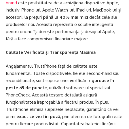
brand
este posibilitatea de a achiziționa dispozitive Apple,
inclusiv iPhone-uri, Apple Watch-uri, iPad-uri, MacBook-uri și
accesorii, la prețuri
până la 40% mai mici
decât cele ale
produselor noi. Aceasta reprezintă o soluție inteligentă
pentru oricine își dorește performanța și designul Apple,
fără a face compromisuri financiare majore.
Calitate Verificată și Transparență Maximă
Angajamentul TrustPhone față de calitate este
fundamental. Toate dispozitivele, fie ele second-hand sau
recondiționate, sunt supuse unei
verificări riguroase în
peste 65 de puncte
, utilizând software-ul specializat
PhoneCheck. Această testare detaliată asigură
funcționalitatea ireproșabilă a fiecărui produs. În plus,
TrustPhone elimină surprizele neplăcute, garantând că vei
primi
exact ce vezi în poză
, prin oferirea de fotografii reale
pentru fiecare produs listat. Capacitatea bateriei fiecărui