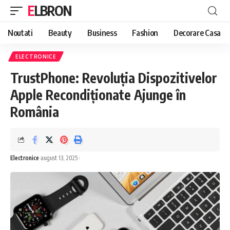
ELBRON
Noutati
Beauty
Business
Fashion
Decorare Casa
ELECTRONICE
TrustPhone: Revoluția Dispozitivelor
Apple Recondiționate Ajunge în
România
Electronice
august 13, 2025