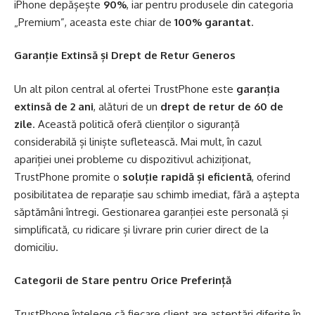
iPhone depășește
90%
, iar pentru produsele din categoria
„Premium”, aceasta este chiar de
100% garantat
.
Garanție Extinsă și Drept de Retur Generos
Un alt pilon central al ofertei TrustPhone este
garanția
extinsă de 2 ani
, alături de un
drept de retur de 60 de
zile
. Această politică oferă clienților o siguranță
considerabilă și liniște sufletească. Mai mult, în cazul
apariției unei probleme cu dispozitivul achiziționat,
TrustPhone promite o
soluție rapidă și eficientă
, oferind
posibilitatea de reparație sau schimb imediat, fără a aștepta
săptămâni întregi. Gestionarea garanției este personală și
simplificată, cu ridicare și livrare prin curier direct de la
domiciliu.
Categorii de Stare pentru Orice Preferință
TrustPhone înțelege că fiecare client are așteptări diferite în