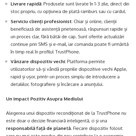
Livrare rapidă
: Produsele sunt livrate în 1-3 zile, direct din
stoc propriu, cu opțiunea de plată ramburs sau cu cardul.
Serviciu clienți profesionist
: Chiar și online, clienții
beneficiază de asistență prietenoasă, răspunsuri rapide și
un proces clar, fără bătăi de cap. Sunt oferite actualizări
continue prin SMS și e-mail, iar comanda poate fi urmărită
în timp real în profilul TrustPhone.
Vânzare dispozitiv vechi
: Platforma permite
utilizatorilor să-și vândă propriile dispozitive vechi Apple,
rapid și ușor, printr-un proces simplu de introducere a
detaliilor, fotografiere și încărcare a anunțului.
Un Impact Pozitiv Asupra Mediului
Alegerea unui dispozitiv recondiționat de la TrustPhone nu
este doar o decizie financiară inteligentă, ci și una
responsabilă față de planetă
. Fiecare dispozitiv folosit
care nu mai este produs din nou contribuie la o economie