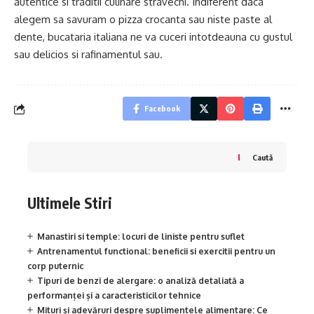
autentice si traditii culinare stravechi. Indiferent daca
alegem sa savuram o pizza crocanta sau niste paste al
dente, bucataria italiana ne va cuceri intotdeauna cu gustul
sau delicios si rafinamentul sau.
Facebook
Caută
Ultimele Stiri
Manastiri si temple: locuri de liniste pentru suflet
Antrenamentul functional: beneficii si exercitii pentru un
corp puternic
Tipuri de benzi de alergare: o analiză detaliată a
performanței și a caracteristicilor tehnice
Mituri și adevăruri despre suplimentele alimentare: Ce