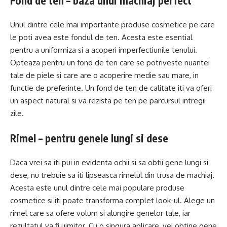
Fond de ten – baza unui machiaj perfect
Unul dintre cele mai importante produse cosmetice pe care
le poti avea este fondul de ten. Acesta este esential
pentru a uniformiza si a acoperi imperfectiunile tenului.
Opteaza pentru un fond de ten care se potriveste nuantei
tale de piele si care are o acoperire medie sau mare, in
functie de preferinte. Un fond de ten de calitate iti va oferi
un aspect natural si va rezista pe ten pe parcursul intregii
zile.
Rimel – pentru genele lungi si dese
Daca vrei sa iti pui in evidenta ochii si sa obtii gene lungi si
dese, nu trebuie sa iti lipseasca rimelul din trusa de machiaj.
Acesta este unul dintre cele mai populare produse
cosmetice si iti poate transforma complet look-ul. Alege un
rimel care sa ofere volum si alungire genelor tale, iar
rezultatul va fi uimitor. Cu o singura aplicare, vei obtine gene