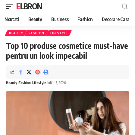
ELBRON
Noutati
Beauty
Business
Fashion
Decorare Casa
BEAUTY
FASHION
LIFESTYLE
Top 10 produse cosmetice must-have
pentru un look impecabil
Beauty
Fashion
Lifestyle
iulie 15, 2026