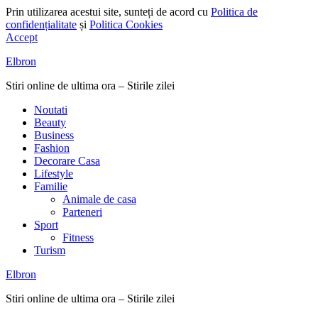
Prin utilizarea acestui site, sunteți de acord cu
Politica de
confidențialitate
și
Politica Cookies
Accept
Elbron
Stiri online de ultima ora – Stirile zilei
Noutati
Beauty
Business
Fashion
Decorare Casa
Lifestyle
Familie
Animale de casa
Parteneri
Sport
Fitness
Turism
Elbron
Stiri online de ultima ora – Stirile zilei