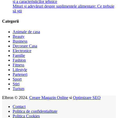
și a caracteristicilor tehnice
Mituri și adevăruri despre suplimentele alimentare: Ce trebuie
să știi
Categorii
Animale de casa
Beauty
Business
Decorare Casa
Electronice
Familie
Fashion
Fitness
Lifestyle
Parteneri
Sport
Stiri
Turism
Elbron © 2024.
Creare Magazin Online
si
Optimizare SEO
Contact
Politica de confidentialitate
Politica Cookies