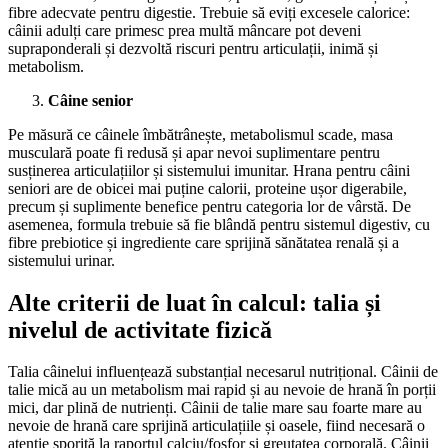
fibre adecvate pentru digestie. Trebuie să eviți excesele calorice:
câinii adulți care primesc prea multă mâncare pot deveni
supraponderali și dezvoltă riscuri pentru articulații, inimă și
metabolism.
Câine senior
Pe măsură ce câinele îmbătrânește, metabolismul scade, masa
musculară poate fi redusă și apar nevoi suplimentare pentru
susținerea articulațiilor și sistemului imunitar. Hrana pentru câini
seniori are de obicei mai puține calorii, proteine ușor digerabile,
precum și suplimente benefice pentru categoria lor de vârstă. De
asemenea, formula trebuie să fie blândă pentru sistemul digestiv, cu
fibre prebiotice și ingrediente care sprijină sănătatea renală și a
sistemului urinar.
Alte criterii de luat în calcul: talia și
nivelul de activitate fizică
Talia câinelui influențează substanțial necesarul nutrițional. Câinii de
talie mică au un metabolism mai rapid și au nevoie de hrană în porții
mici, dar plină de nutrienți. Câinii de talie mare sau foarte mare au
nevoie de hrană care sprijină articulațiile și oasele, fiind necesară o
atenție sporită la raportul calciu/fosfor și greutatea corporală. Câinii