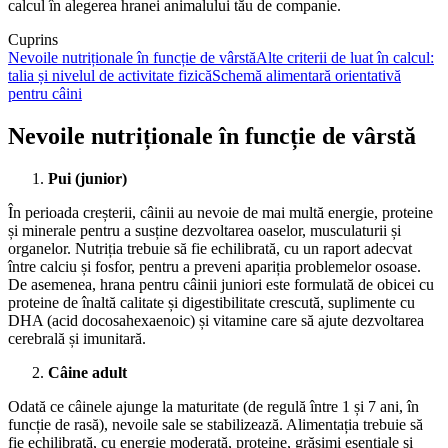
calcul în alegerea hranei animalului tău de companie.
Cuprins
Nevoile nutriționale în funcție de vârstă
Alte criterii de luat în calcul:
talia și nivelul de activitate fizică
Schemă alimentară orientativă
pentru câini
Nevoile nutriționale în funcție de vârstă
Pui (junior)
În perioada creșterii, câinii au nevoie de mai multă energie, proteine
și minerale pentru a susține dezvoltarea oaselor, musculaturii și
organelor. Nutriția trebuie să fie echilibrată, cu un raport adecvat
între calciu și fosfor, pentru a preveni apariția problemelor osoase.
De asemenea, hrana pentru câinii juniori este formulată de obicei cu
proteine de înaltă calitate și digestibilitate crescută, suplimente cu
DHA (acid docosahexaenoic) și vitamine care să ajute dezvoltarea
cerebrală și imunitară.
Câine adult
Odată ce câinele ajunge la maturitate (de regulă între 1 și 7 ani, în
funcție de rasă), nevoile sale se stabilizează. Alimentația trebuie să
fie echilibrată, cu energie moderată, proteine, grăsimi esențiale și