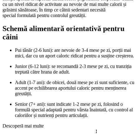
cu un nivel ridicat de activitate au nevoie de mai multe calorii și
grăsimi sănătoase, în timp ce câinii sedentari necesită
hrana caini
special formulată pentru controlul greutății.
Schemă alimentară orientativă pentru
câini
Pui tânăr (2-6 luni): are nevoie de 3-4 mese pe zi, porții mai
mici, dar cu un aport caloric ridicat pentru a susține creșterea.
Junior (6-12 luni): se recomandă 2-3 mese pe zi, cu tranziția
treptată către hrana de adult.
Adult (1-7 ani): de obicei, două mese pe zi sunt suficiente, cu
accent pe echilibrarea aportului caloric pentru menținerea
greutății.
Senior (7+ ani): sunt indicate 1-2 mese pe zi, folosind o
formulă special adaptată pentru vârsta înaintată, cu control al
caloriilor și nutrienți pentru articulații.
Descoperă mai multe
recomandări despre hrana potrivită pentru
animalul tău de companie în sezonul răcoros
!