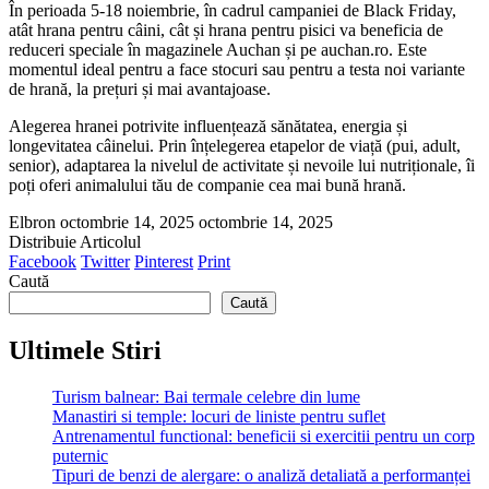
În perioada 5-18 noiembrie, în cadrul campaniei de Black Friday,
atât hrana pentru câini, cât și hrana pentru pisici va beneficia de
reduceri speciale în magazinele Auchan și pe auchan.ro. Este
momentul ideal pentru a face stocuri sau pentru a testa noi variante
de hrană, la prețuri și mai avantajoase.
Alegerea hranei potrivite influențează sănătatea, energia și
longevitatea câinelui. Prin înțelegerea etapelor de viață (pui, adult,
senior), adaptarea la nivelul de activitate și nevoile lui nutriționale, îi
poți oferi animalului tău de companie cea mai bună hrană.
Elbron
octombrie 14, 2025
octombrie 14, 2025
Distribuie Articolul
Facebook
Twitter
Pinterest
Print
Caută
Caută
Ultimele Stiri
Turism balnear: Bai termale celebre din lume
Manastiri si temple: locuri de liniste pentru suflet
Antrenamentul functional: beneficii si exercitii pentru un corp
puternic
Tipuri de benzi de alergare: o analiză detaliată a performanței