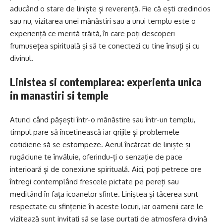
aducând o stare de liniște și reverență. Fie că ești credincios
sau nu, vizitarea unei mănăstiri sau a unui templu este o
experiență ce merită trăită, în care poți descoperi
frumusețea spirituală și să te conectezi cu tine însuți și cu
divinul.
Linistea si contemplarea: experienta unica
in manastiri si temple
Atunci când pășești într-o mănăstire sau într-un templu,
timpul pare să încetinească iar grijile și problemele
cotidiene să se estompeze. Aerul încărcat de liniște și
rugăciune te învăluie, oferindu-ți o senzație de pace
interioară și de conexiune spirituală. Aici, poți petrece ore
întregi contemplând frescele pictate pe pereți sau
meditând în fața icoanelor sfinte. Liniștea și tăcerea sunt
respectate cu sfințenie în aceste locuri, iar oamenii care le
vizitează sunt invitați să se lase purtați de atmosfera divină