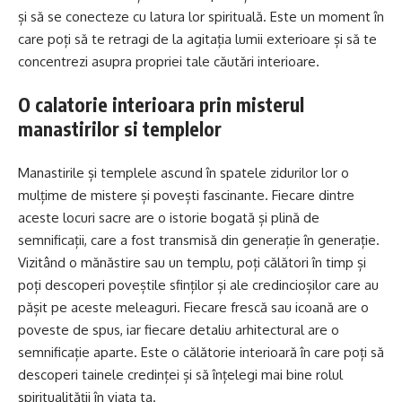
și să se conecteze cu latura lor spirituală. Este un moment în
care poți să te retragi de la agitația lumii exterioare și să te
concentrezi asupra propriei tale căutări interioare.
O calatorie interioara prin misterul
manastirilor si templelor
Manastirile și templele ascund în spatele zidurilor lor o
mulțime de mistere și povești fascinante. Fiecare dintre
aceste locuri sacre are o istorie bogată și plină de
semnificații, care a fost transmisă din generație în generație.
Vizitând o mănăstire sau un templu, poți călători în timp și
poți descoperi poveștile sfinților și ale credincioșilor care au
pășit pe aceste meleaguri. Fiecare frescă sau icoană are o
poveste de spus, iar fiecare detaliu arhitectural are o
semnificație aparte. Este o călătorie interioară în care poți să
descoperi tainele credinței și să înțelegi mai bine rolul
spiritualității în viața ta.