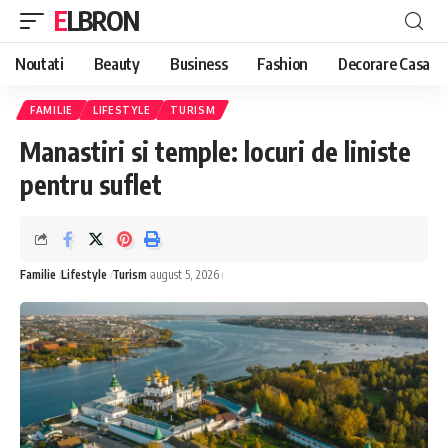
ELBRON
Noutati
Beauty
Business
Fashion
Decorare Casa
FAMILIE
LIFESTYLE
TURISM
Manastiri si temple: locuri de liniste
pentru suflet
Familie
Lifestyle
Turism
august 5, 2026