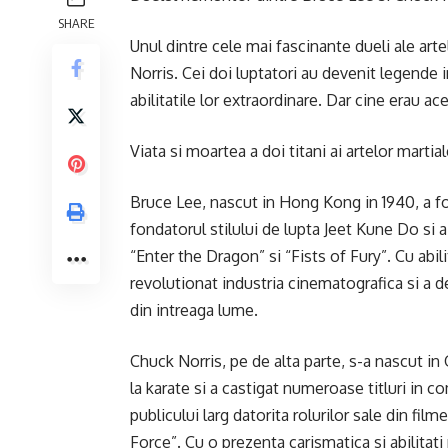
SHARE
Unul dintre cele mai fascinante dueli ale arte
Norris. Cei doi luptatori au devenit legende i
abilitatile lor extraordinare. Dar cine erau a
Viata si moartea a doi titani ai artelor martia
Bruce Lee, nascut in Hong Kong in 1940, a fost
fondatorul stilului de lupta Jeet Kune Do si 
“Enter the Dragon” si “Fists of Fury”. Cu abil
revolutionat industria cinematografica si a d
din intreaga lume.
Chuck Norris, pe de alta parte, s-a nascut i
la karate si a castigat numeroase titluri in c
publicului larg datorita rolurilor sale din fi
Force”. Cu o prezenta carismatica si abilitat