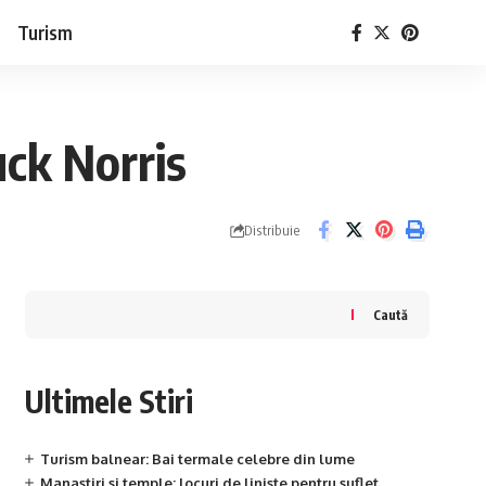
Turism
uck Norris
Distribuie
Caută
Ultimele Stiri
Turism balnear: Bai termale celebre din lume
Manastiri si temple: locuri de liniste pentru suflet