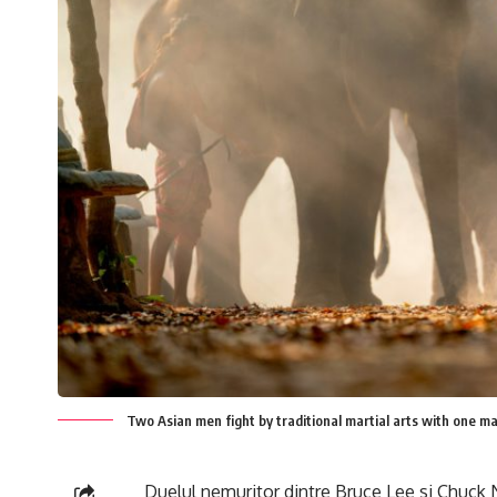
Two Asian men fight by traditional martial arts with one m
Duelul nemuritor dintre Bruce Lee si Chuck 