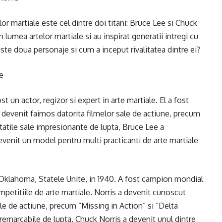
lor martiale este cel dintre doi titani: Bruce Lee si Chuck
n lumea artelor martiale si au inspirat generatii intregi cu
ceste doua personaje si cum a inceput rivalitatea dintre ei?
le
 un actor, regizor si expert in arte martiale. El a fost
a devenit faimos datorita filmelor sale de actiune, precum
itatile sale impresionante de lupta, Bruce Lee a
evenit un model pentru multi practicanti de arte martiale
n Oklahoma, Statele Unite, in 1940. A fost campion mondial
ompetitiile de arte martiale. Norris a devenit cunoscut
lmele de actiune, precum “Missing in Action” si “Delta
i remarcabile de lupta, Chuck Norris a devenit unul dintre