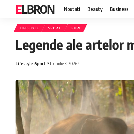
ELBRON
Noutati
Beauty
Business
LIFESTYLE
SPORT
STIRI
Legende ale artelor m
Lifestyle
Sport
Stiri
iulie 3, 2026