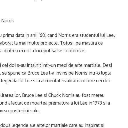
 Norris
 prima data in anii ’60, cand Norris era studentul lui Lee.
olaborat la mai multe proiecte. Totusi, pe masura ce
ea dintre cei doi a inceput sa se contureze.
 cei doi s-au intalnit intr-un meci de arte martiale. Desi
l, se spune ca Bruce Lee l-a invins pe Norris intr-o lupta
egenda lui Lee si a alimentat rivalitatea dintre cei doi.
alitatea lor, Bruce Lee si Chuck Norris au fost mereu
fund afectat de moartea prematura a lui Lee in 1973 si a
area mostenirii sale.
doua legende ale artelor martiale care au inspirat si