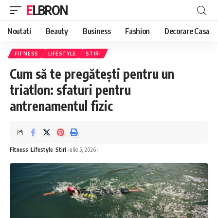
ELBRON
Noutati
Beauty
Business
Fashion
Decorare Casa
FITNESS
LIFESTYLE
STIRI
Cum să te pregătești pentru un
triatlon: sfaturi pentru
antrenamentul fizic
Fitness
Lifestyle
Stiri
iulie 5, 2026