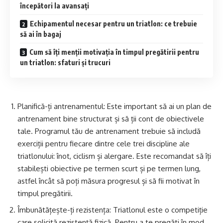
începători la avansați
Echipamentul necesar pentru un triatlon: ce trebuie
să ai în bagaj
Cum să îți menții motivația în timpul pregătirii pentru
un triatlon: sfaturi și trucuri
Planifică-ți antrenamentul: Este important să ai un plan de
antrenament bine structurat și să ții cont de obiectivele
tale. Programul tău de antrenament trebuie să includă
exerciții pentru fiecare dintre cele trei discipline ale
triatlonului: înot, ciclism și alergare. Este recomandat să îți
stabilești obiective pe termen scurt și pe termen lung,
astfel încât să poți măsura progresul și să fii motivat în
timpul pregătirii.
Îmbunătățește-ți rezistența: Triatlonul este o competiție
care solicită rezistență fizică. Pentru a te pregăti în mod