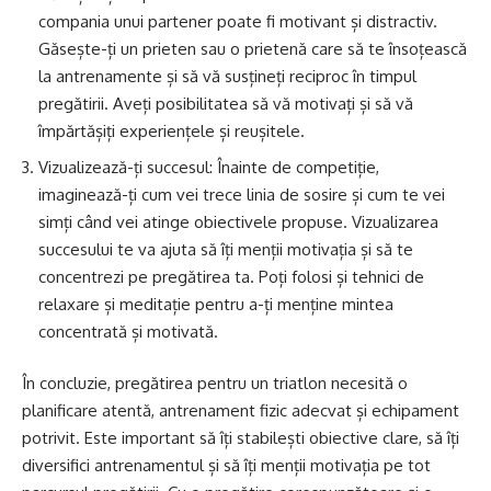
compania unui partener poate fi motivant și distractiv.
Găsește-ți un prieten sau o prietenă care să te însoțească
la antrenamente și să vă susțineți reciproc în timpul
pregătirii. Aveți posibilitatea să vă motivați și să vă
împărtășiți experiențele și reușitele.
Vizualizează-ți succesul: Înainte de competiție,
imaginează-ți cum vei trece linia de sosire și cum te vei
simți când vei atinge obiectivele propuse. Vizualizarea
succesului te va ajuta să îți menții motivația și să te
concentrezi pe pregătirea ta. Poți folosi și tehnici de
relaxare și meditație pentru a-ți menține mintea
concentrată și motivată.
În concluzie, pregătirea pentru un triatlon necesită o
planificare atentă, antrenament fizic adecvat și echipament
potrivit. Este important să îți stabilești obiective clare, să îți
diversifici antrenamentul și să îți menții motivația pe tot