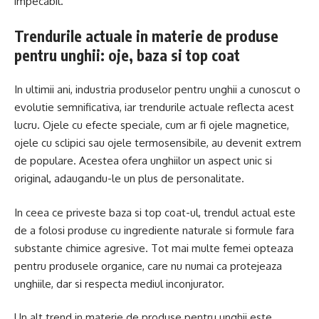
impecabil.
Trendurile actuale in materie de produse
pentru unghii: oje, baza si top coat
In ultimii ani, industria produselor pentru unghii a cunoscut o
evolutie semnificativa, iar trendurile actuale reflecta acest
lucru. Ojele cu efecte speciale, cum ar fi ojele magnetice,
ojele cu sclipici sau ojele termosensibile, au devenit extrem
de populare. Acestea ofera unghiilor un aspect unic si
original, adaugandu-le un plus de personalitate.
In ceea ce priveste baza si top coat-ul, trendul actual este
de a folosi produse cu ingrediente naturale si formule fara
substante chimice agresive. Tot mai multe femei opteaza
pentru produsele organice, care nu numai ca protejeaza
unghiile, dar si respecta mediul inconjurator.
Un alt trend in materie de produse pentru unghii este