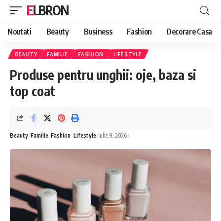
ELBRON
Noutati
Beauty
Business
Fashion
Decorare Casa
BEAUTY
FAMILIE
FASHION
LIFESTYLE
Produse pentru unghii: oje, baza si
top coat
Beauty
Familie
Fashion
Lifestyle
iulie 9, 2026