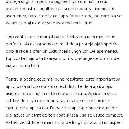
proteja unghia impotriva pigmentilor continuti in oja,
prevenind astfel ingalbenirea si deteriorarea unghiei. De
asemenea, baza creeaza o suprafata neteda, pe care oja se
va aplica mai usor si va rezista mai mult timp.
Top coat-ul este ultimul pas in realizarea unei manichiuri
perfecte. Acest produs are rolul de a proteja oja impotriva
ciobirii si de a oferi un luciu intens unghiilor. De asemenea,
top coat-ul ajuta la fixarea culorii si prelungeste durata de
viata a manichiurii.
Pentru a obtine cele mai bune rezultate, este important sa
aplici baza si top coat-ul corect. Inainte de a aplica oja,
asigura-te ca unghia este curata si uscata. Aplica un strat
subtire de baza de unghii si las-o sa se usuce complet
inainte de a aplica oja. Dupa ce ai aplicat doua straturi de
oja, aplica un strat de top coat si lasa-l sa se usuce complet.
Astfel, vei obtine o manichiura de lunga durata, cu un aspect